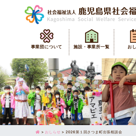
事業団について
施設・事業所一覧
お
>
おしらせ
>
2026第１回さつま町出張相談会