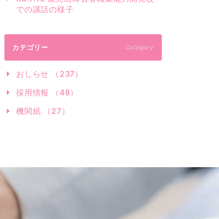
での講話の様子
カテゴリー
Category
おしらせ （237）
採用情報 （48）
機関紙 （27）