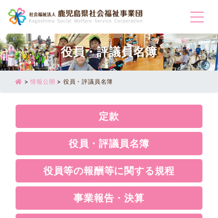
Togg
役員・評議員名簿
>
情報公開
>
役員・評議員名簿
定款
役員・評議員名簿
役員等の報酬等に関する規程
事業報告・決算