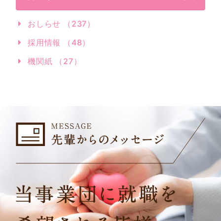
おしらせ （237）
採用情報 （48）
機関紙 （27）