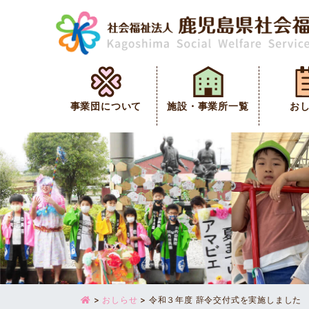
事業団について
施設・事業所一覧
お
>
おしらせ
>
令和３年度 辞令交付式を実施しました