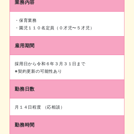
業務内容
・保育業務
・園児１１０名定員（０才児〜５才児）
雇用期間
採⽤日から令和６年３⽉３１日まで
※契約更新の可能性あり
勤務日数
⽉１４日程度 （応相談）
勤務時間