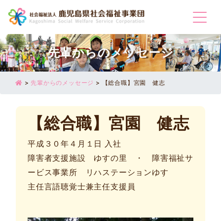
Togg
先輩からのメッセージ
>
先輩からのメッセージ
>
【総合職】宮園 健志
【総合職】宮園 健志
平成３０年４月１日 入社
障害者支援施設 ゆすの里 ・ 障害福祉サ
ービス事業所 リハステーションゆす
主任言語聴覚士兼主任支援員