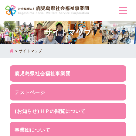
Togg
サイトマップ
>
サイトマップ
鹿児島県社会福祉事業団
テストページ
(お知らせ)ＨＰの閲覧について
事業団について